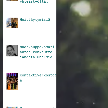
yhteistyöllä
luodaan
elinvoimaa
Heittäytymisiä
Nuorkauppakamari
antaa rohkeutta
jahdata unelmia
Kontaktiverkostoj
a