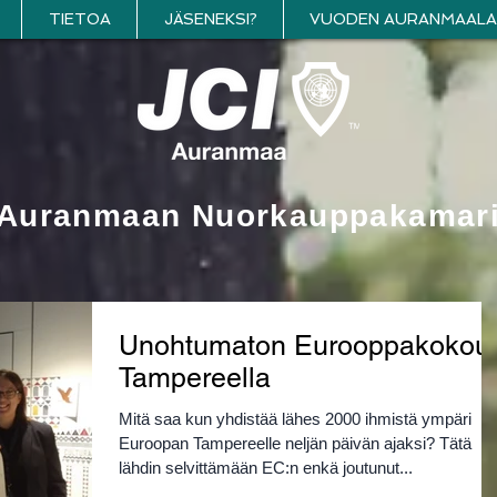
TIETOA
JÄSENEKSI?
VUODEN AURANMAALA
Auranmaan Nuorkauppakamar
Unohtumaton Eurooppakokou
Tampereella
Mitä saa kun yhdistää lähes 2000 ihmistä ympäri
Euroopan Tampereelle neljän päivän ajaksi? Tätä
lähdin selvittämään EC:n enkä joutunut...