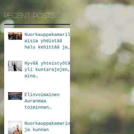
Recent Posts
Nuorkauppakamaril
aisia yhdistää
halu kehittää ja
kehittyä
Hyvää yhteistyötä
yli kuntarajojen,
aina
positiivisella
fiiliksellä
Elinvoimainen
Auranmaa
toiminnan
ytimessä
Nuorkauppakamarin
ja kunnan