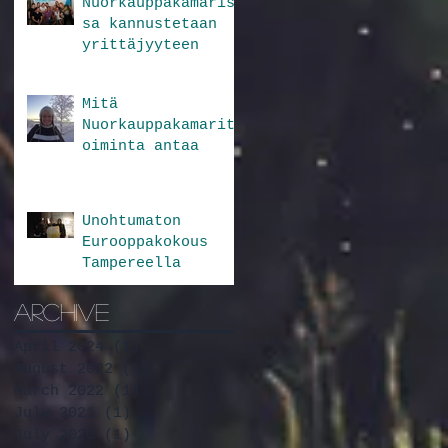
Nuorkauppakamaris
sa kannustetaan
yrittäjyyteen
Mitä
Nuorkauppakamarit
oiminta antaa
Unohtumaton
Eurooppakokous
Tampereella
Archive
April 2024
(1)
1 post
August 2022
(1)
1 post
March 2022
(1)
1 post
July 2021
(1)
1 post
July 2020
(1)
1 post