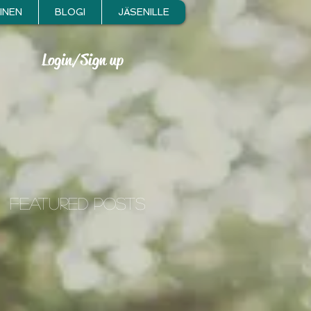
INEN
BLOGI
JÄSENILLE
Login/Sign up
i
Featured Posts
s