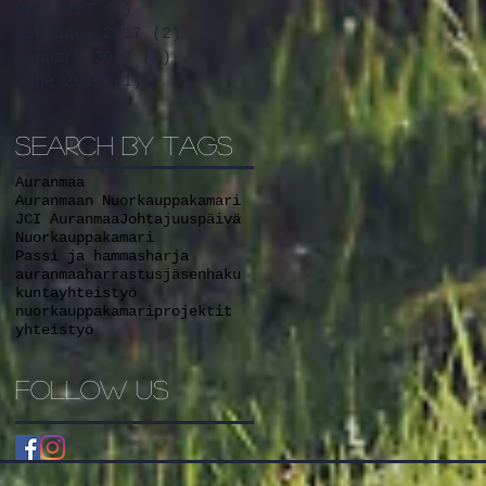
May 2017
(1)
1 post
February 2017
(2)
2 posts
January 2017
(1)
1 post
June 2016
(1)
1 post
Search By Tags
Auranmaa
Auranmaan Nuorkauppakamari
JCI Auranmaa
Johtajuuspäivä
Nuorkauppakamari
Passi ja hammasharja
auranmaa
harrastus
jäsenhaku
kuntayhteistyö
nuorkauppakamari
projektit
yhteistyö
Follow Us