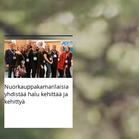
Nuorkauppakamarilaisia
yhdistää halu kehittää ja
kehittyä